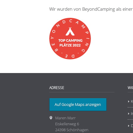
Wir wurden von BeyondCamping als eine
ADRESSE
WI
K
Auf Google Maps anzeigen
Maren Marr
Eiskellerweg 6
D
24398 Schönhagen