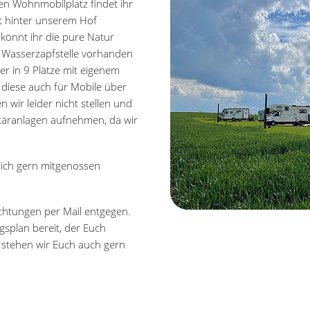
en Wohnmobilplatz findet ihr
gt hinter unserem Hof
könnt ihr die pure Natur
e Wasserzapfstelle vorhanden
der in 9 Plätze mit eigenem
nd diese auch für Mobile über
wir leider nicht stellen und
täranlagen aufnehmen, da wir
lich gern mitgenossen
htungen per Mail entgegen.
splan bereit, der Euch
h stehen wir Euch auch gern