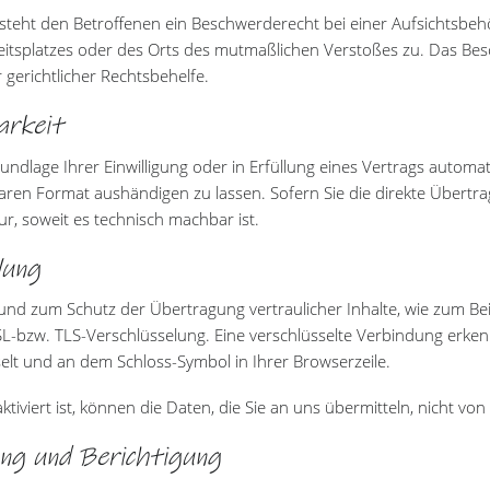
teht den Betroffenen ein Beschwerderecht bei einer Aufsichtsbeh
rbeitsplatzes oder des Orts des mutmaßlichen Verstoßes zu. Das B
 gerichtlicher Rechtsbehelfe.
arkeit
undlage Ihrer Einwilligung oder in Erfüllung eines Vertrags automat
aren Format aushändigen zu lassen. Sofern Sie die direkte Übert
ur, soweit es technisch machbar ist.
lung
und zum Schutz der Übertragung vertraulicher Inhalte, wie zum Bei
SL-bzw. TLS-Verschlüsselung. Eine verschlüsselte Verbindung erken
hselt und an dem Schloss-Symbol in Ihrer Browserzeile.
iviert ist, können die Daten, die Sie an uns übermitteln, nicht vo
ng und Berichtigung