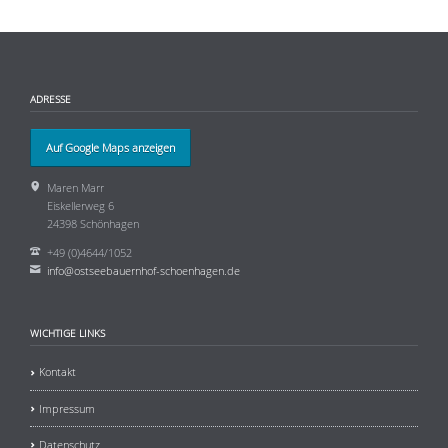
ADRESSE
Auf Google Maps anzeigen
Maren Marr
Eiskellerweg 6
24398 Schönhagen
+49 (0)4644/1052
info@ostseebauernhof-schoenhagen.de
WICHTIGE LINKS
Kontakt
Impressum
Datenschutz